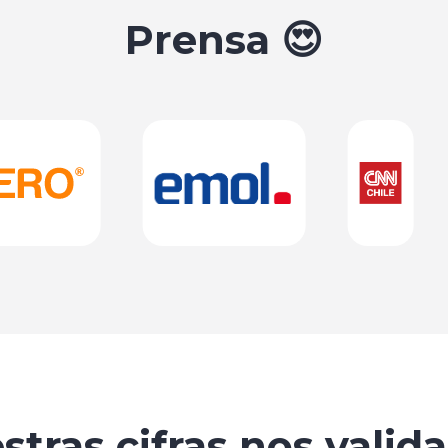
Prensa 😍
stras cifras nos valida