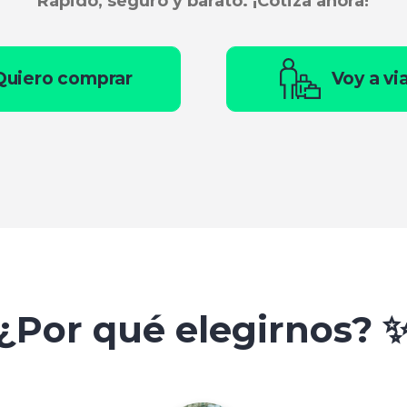
Rápido, seguro y barato. ¡Cotiza ahora!
Quiero comprar
Voy a vi
¿Por qué elegirnos? 